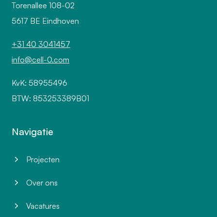
Torenallee 108-02
5617 BE Eindhoven
+31 40 3041457
info@cell-0.com
KvK: 58955496
BTW: 853253389B01
Navigatie
Projecten
Over ons
Vacatures